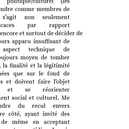
olitique/culturel (les
 prendre comme membres de
 s’agit non seulement
caces par rapport
 encore et surtout de décider de
jours apparu insuffisant de
 aspect technique de
 toujours moyen de tomber
a finalité et la légitimité
uées que sur le fond de
 et doivent faire l’objet
r et se réorienter
nt social et culturel. Me
endre du recul envers
e côté, ayant invité des
re de même en acceptant