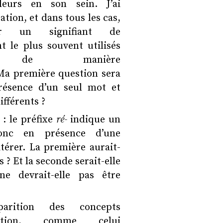
lleurs en son sein. J’ai
tion, et dans tous les cas,
er un signifiant de
t le plus souvent utilisés
ois de manière
 Ma première question sera
résence d’un seul mot et
fférents ?
 : le préfixe
ré-
indique un
nc en présence d’une
itérer. La première aurait-
 ? Et la seconde serait-elle
e devrait-elle pas être
parition des concepts
ation, comme celui