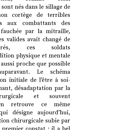
 sont nés dans le sillage de
on cortège de terribles
ées aux combattants des
fauchée par la mitraille,
es valides avait changé de
rés, ces soldats
dition physique et mentale
 aussi proche que possible
auparavant. Le schéma
n initiale de l’être à soi-
ant, désadaptation par la
irurgicale et souvent
. On retrouve ce même
ui désigne aujourd’hui,
tion chirurgicale subie par
 premier constat : il a bel