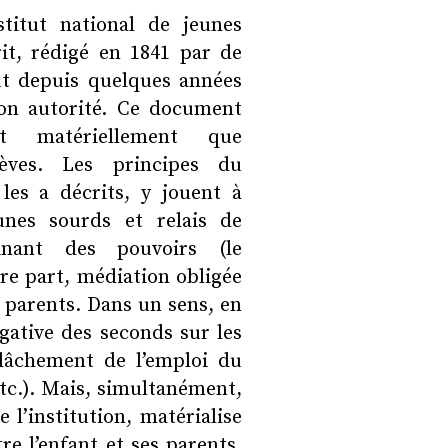
stitut national de jeunes
t, rédigé en 1841 par de
ut depuis quelques années
on autorité. Ce document
t matériellement que
èves. Les principes du
les a décrits, y jouent à
unes sourds et relais de
minant des pouvoirs (le
tre part, médiation obligée
s parents. Dans un sens, en
égative des seconds sur les
elâchement de l’emploi du
tc.). Mais, simultanément,
e l’institution, matérialise
e l’enfant et ses parents.