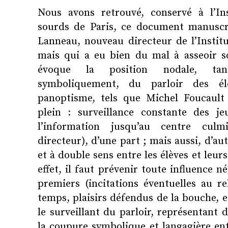
Nous avons retrouvé,
conservé à l’In
sourds de Paris,
ce document manuscri
Lanneau, nouveau directeur de l’Instit
mais qui a eu bien du mal à asseoir s
évoque la position nodale, tan
symboliquement, du parloir des él
panoptisme, tels que Michel Foucault 
plein : surveillance constante des je
l’information jusqu’au centre cul
directeur), d’une part ; mais aussi, d’au
et à double sens entre les élèves et leur
effet, il faut prévenir toute influence n
premiers (incitations éventuelles au r
temps, plaisirs défendus de la bouche, e
le surveillant du parloir, représentant d
la coupure symbolique et langagière entr