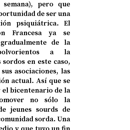
r semana), pero que
portunidad de ser una
ión psiquiátrica. El
ión Francesa ya se
gradualmente de la
polvorientos a la
s sordos en este caso,
sus asociaciones, las
ión actual. Así que se
 el bicentenario de la
romover no sólo la
 de jeunes sourds de
a comunidad sorda. Una
dio y que tuvo un fin