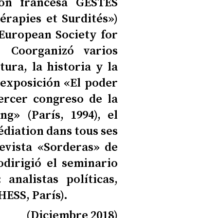
ión francesa GESTES
érapies et Surdités»)
(European Society for
. Coorganizó varios
ura, la historia y la
 exposición «El poder
tercer congreso de la
g» (París, 1994), el
édiation dans tous ses
 revista «Sorderas» de
odirigió el seminario
analistas políticas,
HESS, París).
(Diciembre 2018)